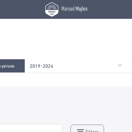
Marsad
Majles
2019-2024
e période
Filters