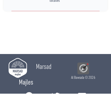
locales
Marsad
Al Bawsala
© 2026
Majles