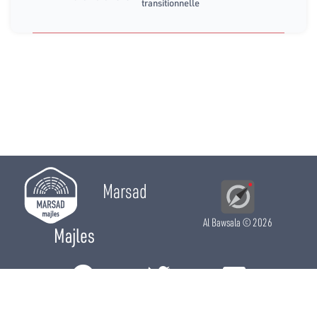
transitionnelle
Marsad
Al Bawsala
© 2026
Majles