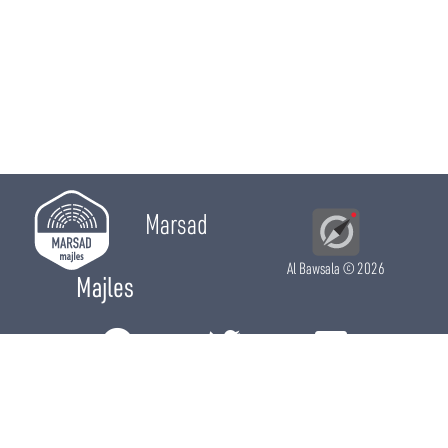
Marsad
Al Bawsala
© 2026
Majles
RÔLE LÉGISLATIF
RÔLE DE CONTRÔLE
RÔLE ÉLECTIF
CHRONIQUES
CALENDRIER
ACTUALITÉS
DÉPUTÉS
WIKI MAJLES
OPEN DATA