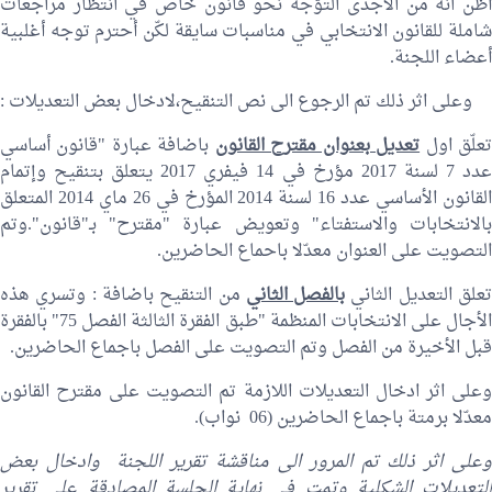
أظّن انّه من الأجدى التوّجه نحو قانون خاص في انتظار مراجعات
شاملة للقانون الانتخابي في مناسبات سايقة لكّن أحترم توجه أغلبية
أعضاء اللجنة.
وعلى اثر ذلك تم الرجوع الى نص التنقيح،لادخال بعض التعديلات :
علّق اول
تعديل بعنوان مقترح القانون
باضافة عبارة "قانون أساسي
عدد 7 لسنة 2017 مؤرخ في 14 فيفري 2017 يتعلق بتنقيح وإتمام
القانون الأساسي عدد 16 لسنة 2014 المؤرخ في 26 ماي 2014 المتعلق
بالانتخابات والاستفتاء" وتعويض عبارة "مقترح" بـ"قانون".وتم
التصويت على العنوان معدّلا باحماع الحاضرين.
علق التعديل الثاني
بالفصل الثاني
من التنقيح باضافة : وتسري هذه
الأجال على الانتخابات المنظمة "طبق الفقرة الثالثة الفصل 75" بالفقرة
قبل الأخيرة من الفصل وتم التصويت على الفصل باجماع الحاضرين.
وعلى اثر ادخال التعديلات اللازمة تم التصويت على مقترح القانون
معدّلا برمتة باجماع الحاضرين (06 نواب).
وعلى اثر ذلك تم المرور الى مناقشة تقرير اللجنة وادخال بعض
التعديلات الشكلية وتمت في نهاية الجلسة المصادقة على تقرير