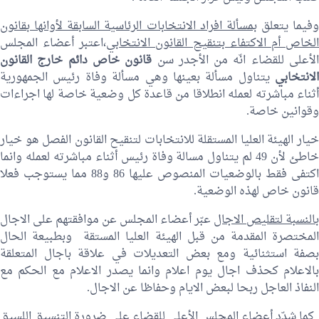
وفيما يتعلق
بمسألة افراد الانتخابات الرئاسية السابقة لأوانها بقانون
لخاص أم الاكتفاء بتنقيح القانون الانتخابي
،اعتبر أعضاء المجلس
لأعلى للقضاء انّه من الأجدر سن
قانون خاص دائم خارج القانون
الانتخابي
يتناول مسألة بعينها وهي مسألة وفاة رئيس الجمهورية
أثناء مباشرته لعمله انطلاقا من قاعدة كل وضعية خاصة لها اجراءات
وقوانين خاصة.
خيار الهيئة العليا المستقلة للانتخابات لتنقيح القانون الفصل هو خيار
خاطئ لأن 49 لم يتناول مسالة وفاة رئيس أثناء مباشرته لعمله وانما
اكتفى فقط بالوضعيات المنصوص عليها 86 و88 مما يستوجب فعلا
قانون خاص لهذه الوضعية.
بالنسبة لتقليص الاجال
عبّر أعضاء المجلس عن موافقتهم على الاجال
المختصرة المقدمة من قبل الهيئة العليا المستقة وبطبيعة الحال
بصفة استثنائية ومع بعض التعديلات في علاقة باجال المتعلقة
بالاعلام كحذف اجال يوم اعلام وانما يصدر الاعلام مع الحكم مع
النفاذ العاجل ربحا لبعض الايام وحفاظا عن الاجال.
كما شدّد أعضاء المجلس الأعلى للقضاء على ضرورة التنسيق اللسيق