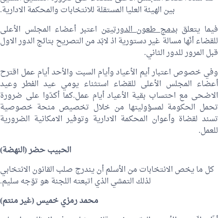
بين الهيئة العليا المستقلة للانتخابات والمحكمة الادارية.
فيما يتعلق
بدمج طعون الدورتيتن
اعتبر أعضاء المجلس الأعلى
للقضاء أنّها مسالة غير دستورية اذ لابّد من التصريح بتائج الدور الاول
قبل المرور للدور الثاني.
وفي خصوص اعتبار أيم الأعياد وأيام السبت والأحد أيام عمل اقترح
أعضاء المجلس الأعلى للقضاء استثناء يومي عيد الفطر وعيد
الاضحى مع احتساب بقية الأعياد أيام عمل.كما أكدّوا على ضرورة
تحمل الحكومة لمسؤوليتها من خلال تخصيص منحة خصوصية
تسند لقضاة وأعوان المحكمة الادارية وتوفير الامكانية الضرورية
للعمل.
الحبيب حضر
(النهضة)
كل ما يخص الانتخابات من الأسلم أن يندرج صلب القانون الانتخابي
لذلك التمشي الذي اتبعته اللجنة هو توّجه سليم.
محمد رمزي خميس
(غير منتم)