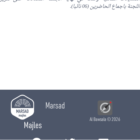
اللجنة باجماع الحاضرين (06 نائبا).
Marsad
Al Bawsala
© 2026
Majles