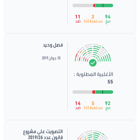
11
2
94
مع
محتفظ(ة)
ضد
فصل وحيد
10 جوان 2019
الأغلبية المطلوبة :
55
14
5
92
مع
محتفظ(ة)
ضد
التصويت على مشروع
قانون عدد 2019/26