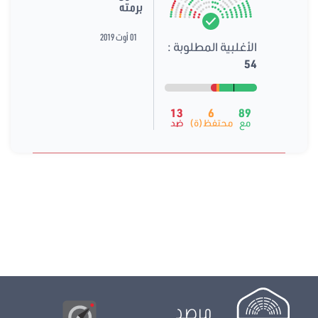
برمته
01 أوت 2019
الأغلبية المطلوبة :
54
13
6
89
مع
محتفظ(ة)
ضد
مرصد