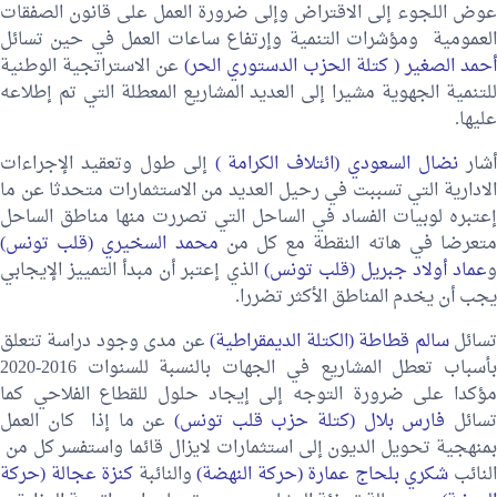
عوض اللجوء إلى الاقتراض وإلى ضرورة العمل على قانون الصفقات
العمومية ومؤشرات التنمية وإرتفاع ساعات العمل في حين تسائل
أحمد الصغير ( كتلة الحزب الدستوري الحر)
عن الاستراتجية الوطنية
للتنمية الجهوية مشيرا إلى العديد المشاريع المعطلة التي تم إطلاعه
عليها.
شار
نضال السعودي (ائتلاف الكرامة )
إلى طول وتعقيد الإجراءات
الادارية التي تسببت في رحيل العديد من الاستثمارات متحدثا عن ما
إعتبره لوبيات الفساد في الساحل التي تصررت منها مناطق الساحل
تعرضا في هاته النقطة مع كل من
محمد السخيري (قلب تونس)
عماد أولاد جبريل (قلب تونس)
الذي إعتبر أن مبدأ التمييز الإيجابي
يجب أن يخدم المناطق الأكثر تضررا.
سائل
سالم قطاطة (الكتلة الديمقراطية)
عن مدى وجود دراسة تتعلق
بأسباب تعطل المشاريع في الجهات بالنسبة للسنوات 2016-2020
مؤكدا على ضرورة التوجه إلى إيجاد حلول للقطاع الفلاحي كما
سائل
فارس بلال (كتلة حزب قلب تونس)
عن ما إذا كان العمل
بمنهجية تحويل الديون إلى استثمارات لايزال قائما واستفسر كل من
لنائب
شكري بلحاج عمارة (حركة النهضة)
والنائبة
كنزة عجالة (حركة