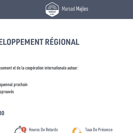
Marsad
Majles
ELOPPEMENT RÉGIONAL
ssement et de la coopération internationale autour:
nquennal prochain
approuvés
00
Heures De Retards
Taux De Présence