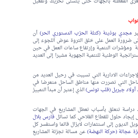
رد للمشاريع الصغرى المعطلة بالجهات حتى يتسنى تحريك وتفعيل
نواب
بر
مجدي بوذينة (كتلة الحزب الدستوري الحر)
أن
 إلى ضرورة العمل على خلق الثروة عوض اللجوء إلى
ية ومؤشرات التنمية وإرتفاع ساعات العمل في حين
راتجية الوطنية للتنمية الجهوية مشيرا إلى العديد
إجراءات الادارية التي تسببت في رحيل العديد من
لساحل التي تصررت منها مناطق الساحل متعرضا في
 أولاد جبريل (قلب تونس)
الذي إعتبر أن مبدأ التمييز
راسة تتعلق بأسباب تعطل المشاريع في الجهات
فارس بلال
يل الديون إلى استثمارات لايزال قائما واستفسر كل
زة عجالة (حركة النهضة)
عن مسالة تجزئة المشاريع