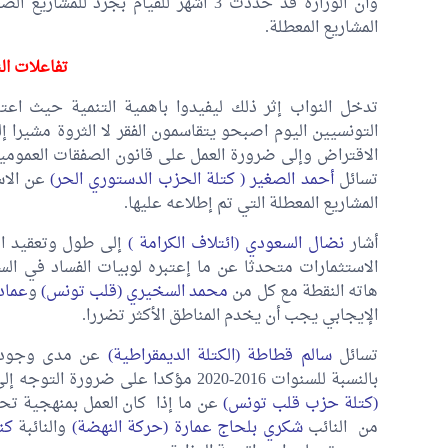
وأن الوزارة قد حددت 3 اشهر للقيام بج
المشاريع المعطلة.
تفاعلات ال
تدخل النواب إثر ذلك ليفيدوا باهمية التنمية حيث اعت
التونسيين اليوم اصبحو يتقاسمون الفقر لا الثروة مشيرا
الاقتراض وإلى ضرورة العمل على قانون الصفقات العموم
تسائل
أحمد الصغير ( كتلة الحزب الدستوري الحر)
عن الاست
المشاريع المعطلة التي تم إطلاعه عليها.
أشار
نضال السعودي (ائتلاف الكرامة )
إلى طول وتعقيد ال
الاستثمارات متحدثا عن ما إعتبره لوبيات الفساد في ا
هاته النقطة مع كل من
محمد السخيري (قلب تونس)
و
عماد
الإيجابي يجب أن يخدم المناطق الأكثر تضررا.
تسائل
سالم قطاطة (الكتلة الديمقراطية)
عن مدى وجود د
بالنسبة للسنوات 2016-2020 مؤكدا على ضرورة التوجه إلى إيجاد حلول للقطاع الفلاحي كما تسائل
(كتلة حزب قلب تونس)
عن ما إذا كان العمل بمنهجية تحو
من النائب
شكري بلحاج عمارة (حركة النهضة)
والنائبة
كن