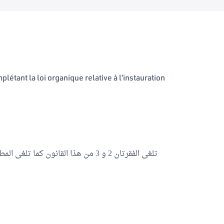
étant la loi organique relative à l’instauration
تلغى الفقرتان 2 و 3 من هذا القانون كما تلغى المطة الثالثة والفقرة 2 من الفصل 46 منه.