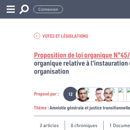
Connexion
VOTES ET LÉGISLATIONS
Proposition de loi organique N°45
organique relative à l’instauration 
organisation
Proposé par
:
12
Thème
: Amnistie générale et justice transitionnell
2
articles
0 chroniques
1 Docume