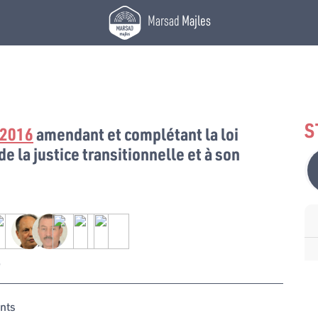
Marsad
Majles
S
/2016
amendant et complétant la loi
de la justice transitionnelle et à son
e
nts