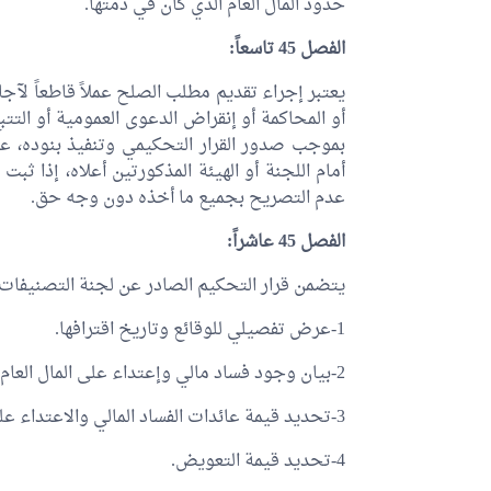
حدود المال العام الذي كان في ذمتها.
الفصل 45 تاسعاً:
يعتبر إجراء تقديم مطلب الصلح عملاً قاطعاً لآجال
أو المحاكمة أو إنقراض الدعوى العمومية أو التتبع
بموجب صدور القرار التحكيمي وتنفيذ بنوده، على
أمام اللجنة أو الهيئة المذكورتين أعلاه، إذا ثب
عدم التصريح بجميع ما أخذه دون وجه حق.
الفصل 45 عاشراً:
يتضمن قرار التحكيم الصادر عن لجنة التصنيفات ا
1-عرض تفصيلي للوقائع وتاريخ اقترافها.
2-بيان وجود فساد مالي وإعتداء على المال العام والأدلة المثبتة لها.
3-تحديد قيمة عائدات الفساد المالي والاعتداء على المال العام التي غنمها رجال الأعمال المعنيين بالأمر.
4-تحديد قيمة التعويض.