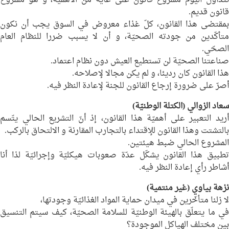
نتداول اليوم مشروع قانون على غاية من الأهميّة، و هو مشروع
قانون قديم.
بمقتضى هذا القانون، كلّ غذاء معروض في السوق يجب أن نكون
متأكّدين من جودته الصحيّة، و أن لا يسبب ضررا للنظام العام
الصحّي.
صناعتنا الصحيّة لن تستطيع العيش دون نظام اعتماد.
هذا القانون كان رديئا، و لم يكن مجالا لإصلاحه.
أصرّ على ضرورة إرجاع القانون للجنة لإعادة النظر فيه.
سعاد الزوالي
(الكتلة الوطنيّة)
أريد التعبير على أهميّة هذا القانون، إذ أنّ التشريع الحالي يتّسم
بالتشتت وهذا القانون للإقتداء بالتجارب المقارنة و الالتحاق بالركب.
المشروع الحالي ضبط هيئتين.
تطبيق هذا القانون يشكّل عدّة صعوبات هيكليّة وإجرائيّة لذا أنا
أشاطر رأي إعادة النظر فيه.
نزهة بياوي
(غير منتمية)
لا زلنا متأخّرين في ميدان حماية المواد الغذائيّة وجودتها،
في ما يتعلّق بالهيئة الوطنيّة للسلامة الصحيّة، كيف سيتم التنسيق
بين مختلف الهياكل الموجودة؟