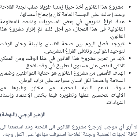
مشروع هذا القانون أخذ حيزا زمنيا طويلا صلب لجنة الفلاحة
وعند إحالته على الجلسة العامة كان بإجماع أعضائها.
هناك فراغ تشريعي في بعض المستويات وتشتت للمنظومة
القانونية في هذا المجال، من أجل ذلك تمّ إقرار مشروع هذا
القانون.
لايوجد فصل اليوم بين صحة الانسان والبيئة وحان الوقت
لتوحيد القوانين وتلافي الفراغ التشريعي.
لابّد من تمرير مشروع هذا القانون في هذا الوقت ومن الممكن
تلافي النقص على مستوى التطبيق في وقت لاحق.
الهدف الأسمى من مشروع القانون هو حماية المواطنين وضمان
السلامة والصحة لكل انسان متواجد على تراب الوطن.
سوف ندعم البنية التحتية من مخابر وغيرها من
الآليات لتحسين عملها وتطويره فيما يخّص الإعتماد وإسناد
الشهادات.
الزهير الرجبي
(النهضة)
لا أرى أي موجب لإرجاع مشروع القانون الى اللجنة وقد استمعنا الى
كافة الجهات المعنية ولجنة الفلاحة استوفت مهامها على اكمل وجه.