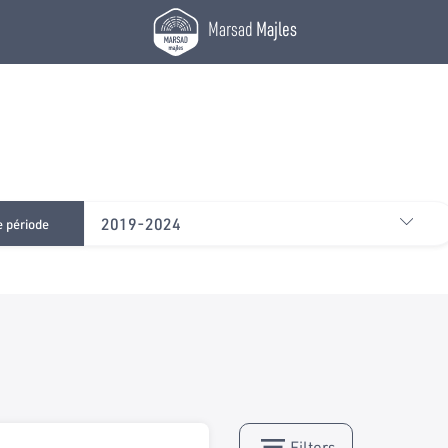
Marsad
Majles
2019-2024
e période
Filters