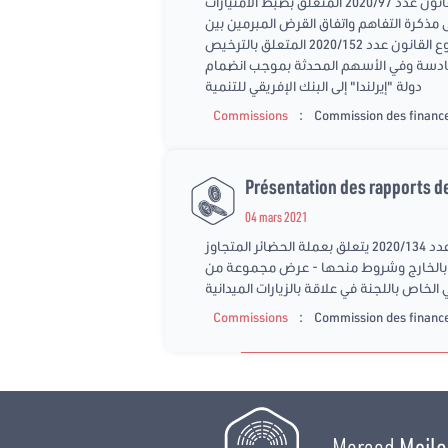
عقدت لجنة المالية والتخطيط والتنمية يوم الجمعة 12 مارس 2021 جلسة عمل : - للإستماع إلى جهة المبادرة حول مقترح القانون عدد 2020/97 المتعلق بضبط الامتيازات
ر في: - مشروع القانون عدد 2020/142 المتعلق بالموافقة على مذكرة التفاهم واتفاق القرض المبرمين بين
الجمهورية التونسية والاتحاد الأوروبي والمتعلقين بالقرض المسند للحكومة التونسية في إطار آلية الدعم المالي الكلي - مشروع القانون عدد 2020/152 المتعلق بالترخيص
 السادسة وفي الأسهم المحدثة بموجب انضمام
دولة "إيرلندا" إلى البنك الإفريقي للتنمية
:
Commissions
Commission des finance
Présentation des rapports de
04 mars 2021
عقدت لجنة المالية والتخطيط والتنمية يوم الخميس 4 مارس جلسة عمل للنظر في : - عرض أعمال اللجنة حول مشروع القانون عدد 2020/134 يتعلق بعملة الحضائر المتجاوز
ائدة التونسيين المقيمين بالخارج وشروط منحها - عرض مجموعة من
ي الخاص باللجنة في علاقة بالزيارات الميدانية
:
Commissions
Commission des finance
Marsad
Majle