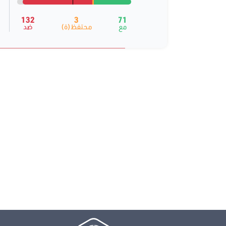
132
3
71
مع
محتفظ(ة)
ضد