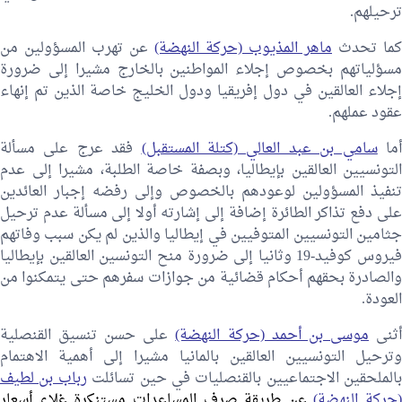
ترحيلهم.
كما تحدث
ماهر المذيوب (حركة النهضة)
عن تهرب المسؤولين من
مسؤلياتهم بخصوص إجلاء المواطنين بالخارج مشيرا إلى ضرورة
إجلاء العالقين في دول إفريقيا ودول الخليج خاصة الذين تم إنهاء
عقود عملهم.
ما
سامي بن عبد العالي (كتلة المستقبل)
فقد عرج على مسألة
التونسيين العالقين بإيطاليا، وبصفة خاصة الطلبة، مشيرا إلى عدم
تنفيذ المسؤولين لوعودهم بالخصوص وإلى رفضه إجبار العائدين
على دفع تذاكر الطائرة إضافة إلى إشارته أولا إلى مسألة عدم ترحيل
جثامين التونسيين المتوفيين في إيطاليا والذين لم يكن سبب وفاتهم
فيروس كوفيد-19 وثانيا إلى ضرورة منح التونسين العالقين بإيطاليا
والصادرة بحقهم أحكام قضائية من جوازات سفرهم حتى يتمكنوا من
العودة.
ثنى
موسى بن أحمد (حركة النهضة)
على حسن تنسيق القنصلية
وترحيل التونسيين العالقين بالمانيا مشيرا إلى أهمية الاهتمام
بالملحقين الاجتماعيين بالقنصليات في حين تسائلت
رباب بن لطيف
(حركة النهضة)
عن طريقة صرف المساعدات مستنكرة غلاء أسعار