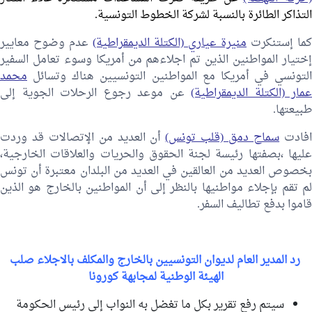
التذاكر الطائرة بالنسبة لشركة الخطوط التونسية.
كما إستنكرت
منيرة عياري (الكتلة الديمقراطية)
عدم وضوح معايير
إختيار المواطنين الذين تم اجلاءهم من أمريكا وسوء تعامل السفير
التونسي في أمريكا مع المواطنين التونسيين هناك وتسائل
محمد
عمار (الكتلة الديمقراطية)
عن موعد رجوع الرحلات الجوية إلى
طبيعتها.
فادت
سماح دمق (قلب تونس)
أن العديد من الإتصالات قد وردت
عليها ،بصفتها رئيسة لجنة الحقوق والحريات والعلاقات الخارجية،
بخصوص العديد من العالقين في العديد من البلدان معتبرة أن تونس
لم تقم بإجلاء مواطنيها بالنظر إلى أن المواطنين بالخارج هو الذين
قاموا بدفع تطاليف السفر.
رد المدير العام لديوان التونسيين بالخارج والمكلف بالاجلاء صلب
الهيئة الوطنية لمجابهة كورونا
سيتم رفع تقرير بكل ما تغضل به النواب إلى رئيس الحكومة