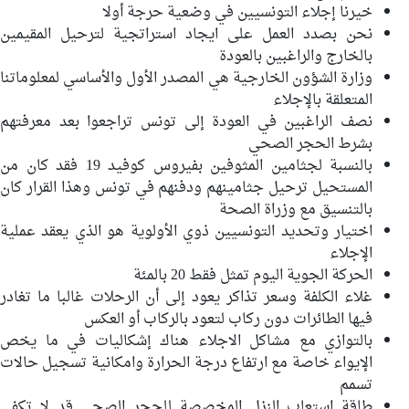
خيرنا إجلاء التونسيين في وضعية حرجة أولا
نحن بصدد العمل على ايجاد استراتجية لترحيل المقيمين
بالخارج والراغبين بالعودة
وزارة الشؤون الخارجية هي المصدر الأول والأساسي لمعلوماتنا
المتعلقة بالإجلاء
نصف الراغبين في العودة إلى تونس تراجعوا بعد معرفتهم
بشرط الحجر الصحي
بالنسبة لجثامين المثوفين بفيروس كوفيد 19 فقد كان من
المستحيل ترحيل جثامينهم ودفنهم في تونس وهذا القرار كان
بالتنسيق مع وزراة الصحة
اختيار وتحديد التونسيين ذوي الأولوية هو الذي يعقد عملية
الإجلاء
الحركة الجوية اليوم تمثل فقط 20 بالمئة
غلاء الكلفة وسعر تذاكر يعود إلى أن الرحلات غالبا ما تغادر
فيها الطائرات دون ركاب لتعود بالركاب أو العكس
بالتوازي مع مشاكل الاجلاء هناك إشكاليات في ما يخص
الإيواء خاصة مع ارتفاع درجة الحرارة وامكانية تسجيل حالات
تسمم
طاقة استعاب النزل المخصصة للحجر الصحي قد لا تكفي