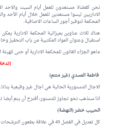
نحن كقضاة مستعدون للعمل أيام السبت والاحد الاّ 
الاداريين ليسوا مستعدين للعمل خلال أيام الأحد والسب
المحكمة لتوفير أجور الساعات الاصافية.
هناك ثلاث عناوين بميزانية المحكمة الادارية يمكن 
استقبال وعنوان المواد المكتبية من باب التحفيز وخاص
ماهو الجزاء القانون للمحكمة الادارية أو حتى للهيئة ا
[تدخلا
فاطمة المسدي
(غير منتم)
الاجال الدستورية الحالية هي اجال غير وقيعية بتاتا.
اذا سنذهب نحو تجاوز للدستور، أقترح أن يتم أيضا تجا
الحبيب خضر
(النهضة)
كل تعديل في الفصل 49 في علاقة بطعون الترشحات الأصل فيه دخول حيّز التنفيذ في وقت لاحق.