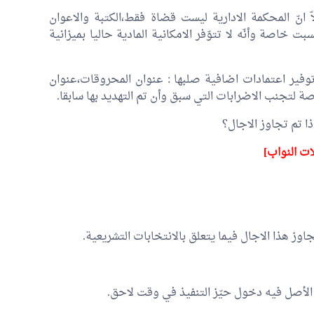
انّ المحكمة الادارية ليست قضاة فقط،الكتبة والاعوان
ت خاصة وأنّه لا تتوّفر الامكانية المادية حاليا بميزانية
توفير اعتمادات اضافية صلبها : عنوان المحروقات،عنوان
ة لتجنب الاضرابات التي سبق وأن تم التهديد بها سابقا.
ذا تم تجاوز الاجال؟
ت النواب]
وز هذا الاجال فيما يتعلق بالانتخابات التشريعية.