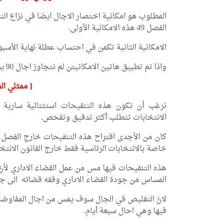
المطلوب هو امكانية اختصار الاجال ايضا في نزاع ال
الفصل 49 هذه الامكانية الأولى.
الامكانية الثانية تكمن في احتساب عطلة نهاية الأسبو
واذا تم تطبيق هاتين الامكانيتن لم نتجاوز اجال 90 يوما قطعا.
[ ممثلي ال
نرغب أن تكون هذه التنقيحات استثنائية سارية فقط
الانتخابات تتطلب أكثر تدقيق وتفحص.
خاصة بالانتخابات الرئاسية فقط خارج القانون الانتخ
هذه التنقيحات فيها مس من عمل القضاء الاداري لأنّ
المساس من جودة القضاء الاداري وفقه قضائه الى جان
لانّ التقليص في الجال سوف يمس من اجال المفاوضة
فيها وهي احال سبعة أيام.