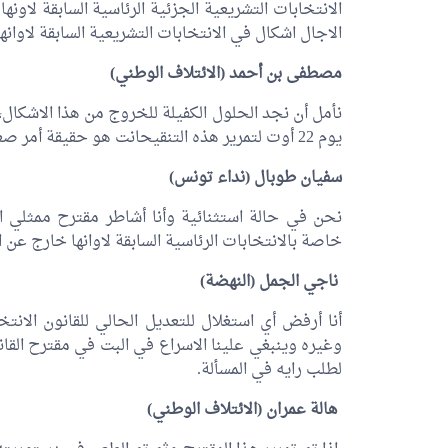
الانتخابات التشريعية الجزئية الرئاسية السابقة لاون
الاجال اشكال في الانتخابات التشريعية السابقة لاوانه
مصطفى بن أحمد
(الائتلاف الوطني)
نأمل أن نجد الحلول الكفيلة للخروج من هذا الاشكال،
يوم 22 أوت لتمرير هذه التنقيحانت هو حقيقة أمر صعب.
سفيان طوبال
(نداء تونس)
نحن في حالة استثنائية وأنا أشاطر مقترح ممثلي ال
خاصة بالانتخابات الرئاسية السابقة لاوانها خارج عن ال
ناجي الجمل
(النهضة)
أنا أرفض أي استغلال للتعديل الحالي للقانون الانت
وغيره وينبغي علينا الاسراع في البت في مقترح القان
لطلب رايه في المسألة.
هالة عمران
(الائتلاف الوطني)