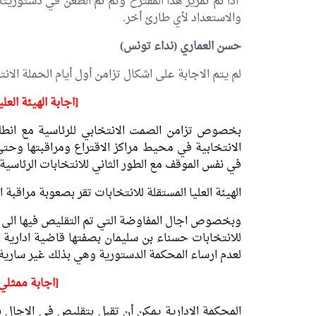
اذا تم تمرير هذا المقترح وثم تم الطعن في دستوريته 
والاستعداد لأي طارئ أخر.
حسن العماري
(نداء تونس)
لم يتم الاجابة على اشكال تزامن أول أيام الحملة الان
[اجابة الهيئة العل
بخصوص تزامن الصمت الانتخابي للرئاسية مع انطلا
الانتخابية في محيط مراكز الاقتراع ومراقبتها وحت
في نفس الموقف مع الطور الثاني للانتخابات الرئاسية.
الهيئة العليا المستقلة للانتخابات تقر بصعوبة مراقبة الانتخابات
وبخصوص اجال المفاوضة التي تم التقليص فيها الى يو
للانتخابات حسناء بن سليمان بصفتها قاضية ادارية مؤ
لعدم ارساء المحكمة الدستورية وهي بذلك غير سارية ا
[اجابة ممثلي 
المحكمة الادارية يمكن أن تقبل بتقليص في الاجال