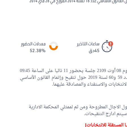
يتعلق بتنقيح الفصل 47 من القانون الأساسي عدد 16 لسنة 2014 المؤرخ في 26 ماي 2014
ساعات التاخير
معدلات الحضور
45دق
52.38%
عقدت لجنة النظام الداخلي بمجلس نواب الشعب اليوم 08 أوت 2109 جلسة بحضور 11 نائبا على الساعة 09:45
دق وذلك للنظر في مقترحي القانونين الأساسيين عدد 59 و60 لسنة 2019 حول تنقيح وإتمام القانون الأساسي
ول الاجال المطروحة ومن ثم لممثلي المحكمة الادارية
سيتم ادارج التنقيحات.
ا المستقلة للانتخابات]