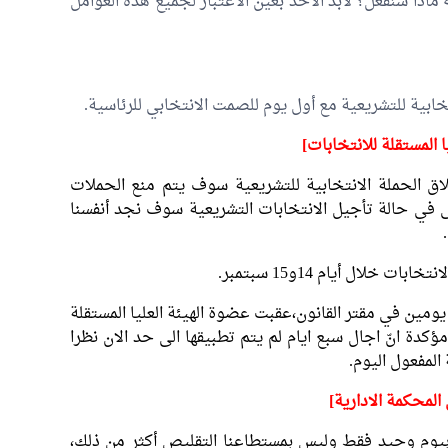
ماذا سنفعل؟ لابّد الأخذ بعين الاعتبار لجميع هذه العوامل
تخابية للتشريعية مع أول يوم للصمت الانتخابي للرئاسية.
يا المستقلة للانتخابات]
ق الحملة الانتخابية للتشريعية سوف يتم منع الحملات
ى في حالة تأجيل الانتخابات التشريعية سوف نجد أنفسنا
 خلال أيام 14و15 سبتمبر.
مين في مقتر القانون،عقبت عضوة الهيئة العليا المستقلة
كدة انّ اجال سبع ايام لم يتم تطبيقها الى حد الان نظرا
لمفعول اليوم.
المحكمة الادارية]
 بيوم وحيد فقط وليس بمستطاعنا التقليص أكثر من ذلك،