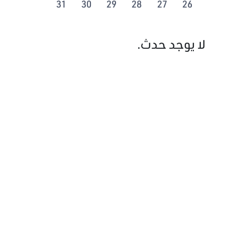
31
30
29
28
27
26
لا يوجد حدث.