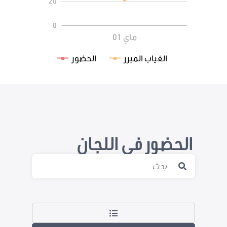
20
0
L
ماي 01
ماي 02
ماي 03
الغياب المبرر
الحضور
الحضور في اللجان