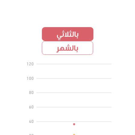
بالثلاثي
بالشهر
140
-40
-20
120
100
80
60
100
40