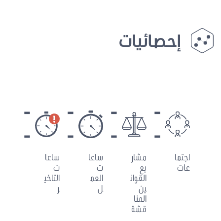
إحصائيات
-
-
-
-
-
-
-
-
اجتما
مشار
ساعا
ساعا
عات
يع
ت
ت
القوان
العم
التاخي
ين
ل
ر
المنا
قشة