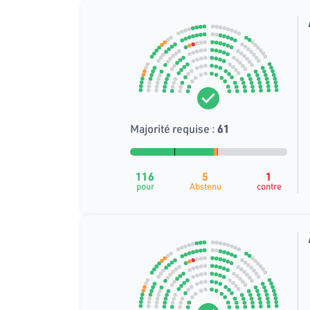
Majorité requise :
61
116
5
1
pour
Abstenu
contre