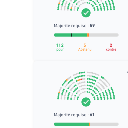
Majorité requise :
59
112
5
2
pour
Abstenu
contre
Majorité requise :
61