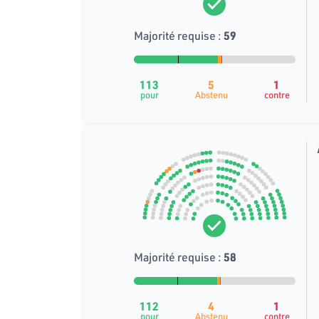
Majorité requise :
59
113
5
1
pour
Abstenu
contre
Majorité requise :
58
112
4
1
pour
Abstenu
contre