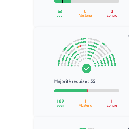
56
0
0
pour
Abstenu
contre
Majorité requise :
55
109
1
1
pour
Abstenu
contre