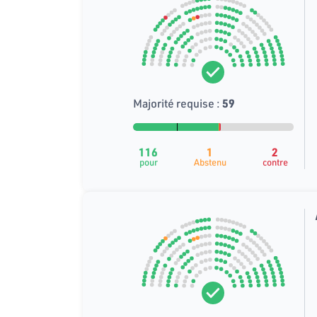
Majorité requise :
59
116
1
2
pour
Abstenu
contre