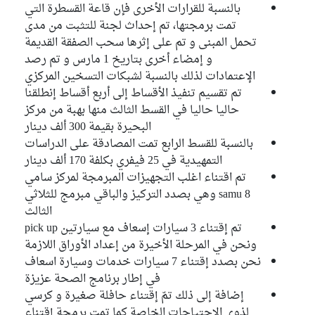
بالنسبة للقرارات الأخرى فإن قاعة القسطرة التي
تمت برمجتها، تم إحداث لجنة للتثبت من مدى
تحمل المبنى و تم على إثرها سحب الصفقة القديمة
و إمضاء أخرى بتاريخ 1 مارس و تم رصد
الإعتمادات لذلك بالنسبة لشبكات التسخين المركزي
تم تقسيم تنفيذ الأقساط إلى أربع أقساط إنطلقنا
حاليا حاليا في القسط الثالث منها بهبة من مركز
البحيرة بقيمة 300 ألف دينار
بالنسبة للقسط الرابع تمت المصادقة على الدراسات
التمهيدية في 25 فيفري بكلفة 170 ألف دينار
تم اقتناء اغلب التجهيزات المبرمجة لمركز سامي
samu 8 وهي بصدد التركيز والباقي مبرمج للثلاثي
الثالث
تم إقتناء 3 سيارات إسعاف مع سيارتين pick up
ونحن في المرحلة الأخيرة من إعداد الأوراق اللازمة
نحن بصدد إقتناء 7 سيارات خدمات وسيارة اسعاف
في إطار برنامج الصحة عزيزة
إضافة إلى ذلك تمّ إقتناء حافلة صغيرة و كرسي
لذوي الإحتياجات الخاصة كما تمت برمجة إقتناء