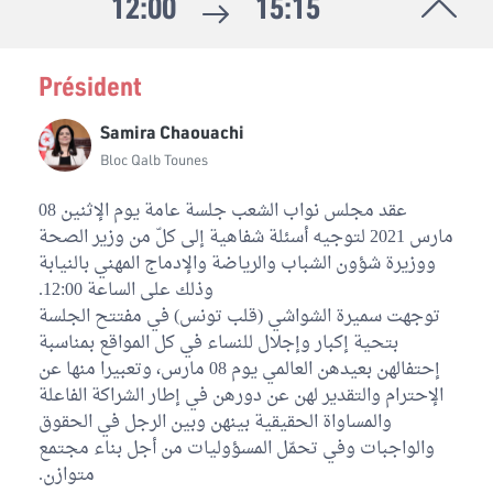
12:00
15:15
Président
Samira Chaouachi
Bloc Qalb Tounes
عقد مجلس نواب الشعب جلسة عامة يوم الإثنين 08
مارس 2021 لتوجيه أسئلة شفاهية إلى كلّ من وزير الصحة
ووزيرة شؤون الشباب والرياضة والإدماج المهني بالنيابة
وذلك على الساعة 12:00.
توجهت سميرة الشواشي (قلب تونس) في مفتتح الجلسة
بتحية إكبار وإجلال للنساء في كل المواقع بمناسبة
إحتفالهن بعيدهن العالمي يوم 08 مارس، وتعبيرا منها عن
الإحترام والتقدير لهن عن دورهن في إطار الشراكة الفاعلة
والمساواة الحقيقية بينهن وبين الرجل في الحقوق
والواجبات وفي تحمّل المسؤوليات من أجل بناء مجتمع
متوازن.