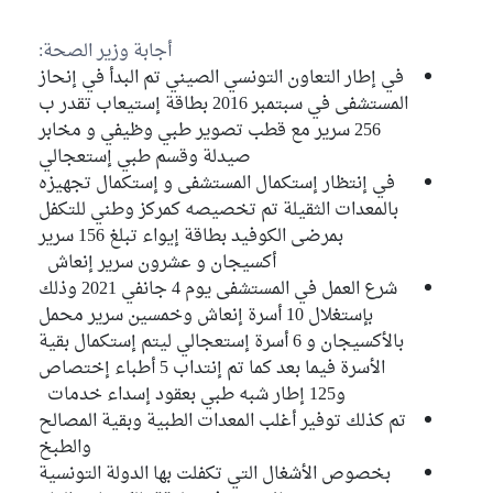
أجابة وزير الصحة:
في إطار التعاون التونسي الصيني تم البدأ في إنحاز
المستشفى في سبتمبر 2016 بطاقة إستيعاب تقدر ب
256 سرير مع قطب تصوير طبي وظيفي و مخابر
صيدلة وقسم طبي إستعجالي
في إنتظار إستكمال المستشفى و إستكمال تجهيزه
بالمعدات الثقيلة تم تخصيصه كمركز وطني للتكفل
بمرضى الكوفيد بطاقة إيواء تبلغ 156 سرير
أكسيجان و عشرون سرير إنعاش
شرع العمل في المستشفى يوم 4 جانفي 2021 وذلك
بإستغلال 10 أسرة إنعاش وخمسين سرير محمل
بالأكسيجان و 6 أسرة إستعجالي ليتم إستكمال بقية
الأسرة فيما بعد كما تم إنتداب 5 أطباء إختصاص
و125 إطار شبه طبي بعقود إسداء خدمات
تم كذلك توفير أغلب المعدات الطبية وبقية المصالح
والطبخ
بخصوص الأشغال التي تكفلت بها الدولة التونسية