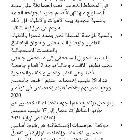
في المخطط الخماسي تمت المصادقة على عديد
المشاريع منها تهياة قسم جديد للجراحة العامة
بالنسبة لتجديد بيت الأموات والأطباء فإن ذلك
سيتم في ميزانية 2021
بالنسبة للوحدة المتنقلة نحن بصدد دعمها بالأطباء
العامين والإطار الشبه طبي و سواق للإنطلاق
بالخدمات الاستعجالية
بالنسبة لتحويل المستشفى إلى مستشفى جامعي
يجب تطوير الأقسام وحاليا يوجد 2 أقسام جامعية
فقط وهي القلب والاذن والأنف والحنجرة
هناك 29 طبيب إختصاص منهم 4 فقط جامعيين
ووقع تدعيمهم بثلاث أطباء إختصاص في نوفمبر
2020
يتواصل برنامج دعم الجهة بالأطباء المختصين عن
طريق المناظرات ليصل إلى 37 طبيب مختص
إنطلاقا من نهاية 2021
حوكمة المؤسسات الإستشفائية هي شرط أساسي
لتحسين الخدمات وإنطلقت الوزارة في تفعيل