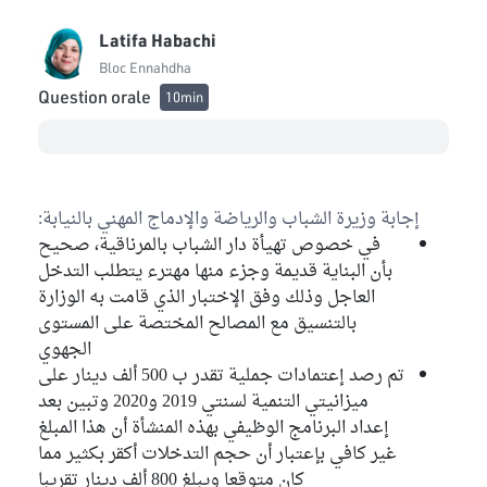
Latifa Habachi
Bloc Ennahdha
Question orale
10min
إجابة وزيرة الشباب والرياضة والإدماج المهني بالنيابة:
في خصوص تهيأة دار الشباب بالمرناقية، صحيح
بأن البناية قديمة وجزء منها مهترء يتطلب التدخل
العاجل وذلك وفق الإختبار الذي قامت به الوزارة
بالتنسيق مع المصالح المختصة على المستوى
الجهوي
تم رصد إعتمادات جملية تقدر ب 500 ألف دينار على
ميزانيتي التنمية لسنتي 2019 و2020 وتبين بعد
إعداد البرنامج الوظيفي بهذه المنشأة أن هذا المبلغ
غير كافي بإعتبار أن حجم التدخلات أكقر بكثير مما
كان متوقعا ويبلغ 800 ألف دينار تقريبا