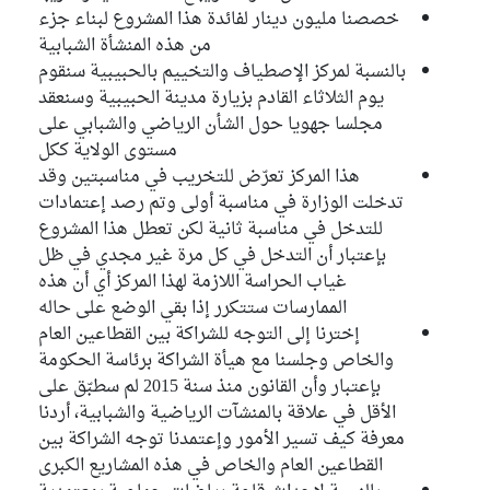
خصصنا مليون دينار لفائدة هذا المشروع لبناء جزء
من هذه المنشأة الشبابية
بالنسبة لمركز الإصطياف والتخييم بالحبيبية سنقوم
يوم الثلاثاء القادم بزيارة مدينة الحبيبية وسنعقد
مجلسا جهويا حول الشأن الرياضي والشبابي على
مستوى الولاية ككل
هذا المركز تعرّض للتخريب في مناسبتين وقد
تدخلت الوزارة في مناسبة أولى وتم رصد إعتمادات
للتدخل في مناسبة ثانية لكن تعطل هذا المشروع
بإعتبار أن التدخل في كل مرة غير مجدي في ظل
غياب الحراسة اللازمة لهذا المركز أي أن هذه
الممارسات ستتكرر إذا بقي الوضع على حاله
إخترنا إلى التوجه للشراكة بين القطاعين العام
والخاص وجلسنا مع هيأة الشراكة برئاسة الحكومة
بإعتبار وأن القانون منذ سنة 2015 لم سطبّق على
الأقل في علاقة بالمنشآت الرياضية والشبابية، أردنا
معرفة كيف تسير الأمور وإعتمدنا توجه الشراكة بين
القطاعين العام والخاص في هذه المشاريع الكبرى