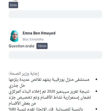
5min
Emna Ben Hmayed
Bloc Ennahdha
Question orale
10min
إجابة وزير الصحة:
مستشفى منزل بورقيبة يشهد نقائص عديدة يلزمها
حل جذري
نتيجة تقرير سيبتمبر 2020 تم إخلاء البناء المركزي
لضمان إستمرارية نشاط الأقسام وتم تخصيص جزء
من بعض الأقسام
بالنسبة للصيدلية فإن الإنجاز تقدم لنسبة 80%