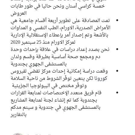
خمسة كراسي أسنان ونحن حاليا في طور طابات
العروض
تمت المصادقة على تطوير أربعة أقسام جامعية هي
الأمراض الصدرية، الاورام، الطب النفسي و المداوات
بالأشعة وتم إصدار أمر بإعطاء الإستقلالية الإدارية
لمركز الاورام منذ 25 سبتمبر 2020
نحن بصدد إعداد دراسات في علاقة بإحداث وحدة
دم ومجمع صحة أساسية بطبرقة وقسم ولدان
بالمستشفى الجهوي بجندوبة
وقعت دراسة إمكانية إحداث مركز تقصّي لفيروس
كورونا لكن يتعين توفّر الشروط من ناحية السلامة
وتوفّر مختص في البيولوجيا الجزيئية
قام فريق متعدد الإختصاصات لمتابعة القرارات
بجندوبة كما تم إنشاء لجنة لمتابعة المشاريع
بالمستشفى الجهوي في جندوبة و سيتم مدكم
بالتقارير