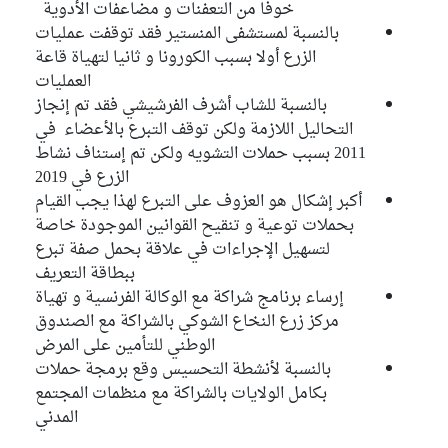
خوفا من التعفنات و مضاعفات الأدوية
بالنسبة لمستشفى المنستير فقد توقفت عمليات
الزرع أولا بسبب الكورونا و ثانيا لتهياة قاعة
العمليات
بالنسبة للشاب أشرف الفرشيشي فقد تم إنجاز
التحاليل اللازمة ولكن توقف التبرع بالأعضاء في
2011 بسبب حملات التشويه ولكن تم إستناف نشاط
الزرع في 2019
أكبر إشكال هو العزوف على التبرع لهذا يجب القيام
بحملات توعية و تنقيح القوانين الموجودة خاصة
لتسهيل الإجراءات في علاقة بحمل صفة تبرع
ببطاقة التعريف
إرساء برنامج شراكة مع الوكالة الفرنسية و تهياة
مركز زرع النخاع الشوكي بالشراكة مع الصندوق
الوطني للتأمين على المرض
بالنسبة لأنشطة التحسيس وقع برمجة حملات
بكامل الولايات بالشراكة مع منظمات المجتمع
المدني