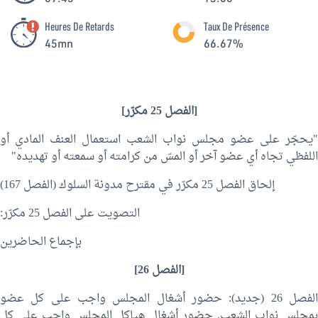
Heures De Retards
Taux De Présence
45mn
66.67%
[الفصل 25 مكرّر]
"يحجّر على عضو مجلس نواب الشعب استعمال العنف المادي أو
اللفظي تجاه أي عضو آخر أو المسّ من كرامته أو سمعته أو تهديده"
إلحاق الفصل 25 مكرّر في مقترح مدونة السلوك (الفصل 167)
التصويت على الفصل 25 مكرّر:
بإجماع الحاضرين
[الفصل 26]
الفصل 26 (جديد): حضور أشغال المجلس واجب على كل عضو
بمجلس نواب الشعب. حضور أشغال هياكل المجلس واجب على كل