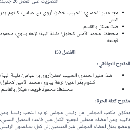
التصويت على الفصل 26 جديد:
مع:
منير الحمدي
/
الحبيب خضر
/
أروى بن عباس
/
كلثوم بدر
الدين
ضدّ:
هيكل بالقاسم
محتفظ:
محمد الأمين كحلول
/
دليلة الببة
/
نزهة بياوي
/
محمود
قويعه
[الفصل 53]
المقترح التوافقي:
ضدّ:
منير الحمدي
/
الحبيب خضر
/
أروى بن عباس
/
دليلة الببة
/
كلثوم بدر الدين
/
نزهة بياوي
/
محمد الأمين كحلول
/
محتفظ:
محمود قويعه
/
هيكل بالقاسم
مقترح كتلة الحرة:
يتكوّن مكتب المجلس من رئيس مجلس نواب الشعب رئيسا ومن
نائبيه ومن أعضاء ممثلين لجميع الكتل على قاعدة التمثيل النسبي،
وعضو يمثل أعضاء المجلس غير المنتمين إلى كتل، يساعدون الرئيس