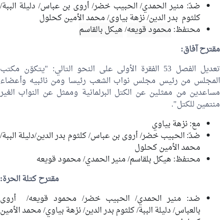
ضدّ:
منير الحمدي
/
الحبيب خضر
/
أروى بن عباس
/
دليلة الببة
/
كلثوم بدر الدين/
نزهة بياوي
/
محمد الأمين كحلول
محتفظ:
محمود قويعه
/
هيكل بالقاسم
مقترح آفاق:
تعديل الفصل 53 الفقرة الأولى على النحو التالي: "يتكوّن مكتب
المجلس من رئيس مجلس نواب الشعب رئيسا ومن نائبيه وأعضاء
مساعدين من ممثلين عن الكتل البرلمانية وممثل عن النواب الغير
منتمين للكتل".
مع:
نزهة بياوي
ضدّ:
الحبيب خضر
/
أروى بن عباس
/
كلثوم بدر الدين
/
دليلة الببة
/
محمد الأمين كحلول
محتفظ:
هيكل بلقاسم
/
منير الحمدي
/
محمود قويعه
مقترح كتلة الحرة:
ضد:
منير الحمدي
/
الحبيب خضر
/
محمود قويعه
/ أروى
بالعباس/
دليلة الببة
/
كلثوم بدر الدين
/
نزهة بياوي
/
محمد الأمين