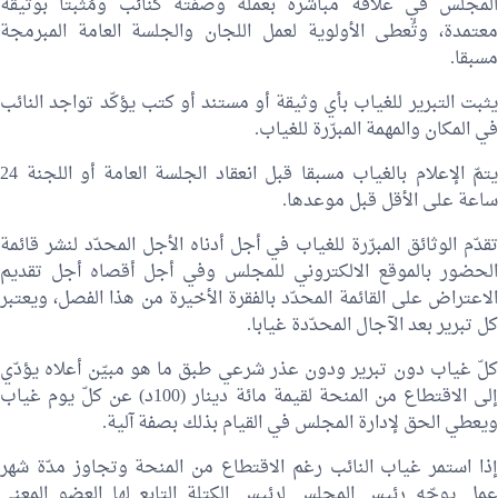
المجلس في علاقة مباشرة بعمله وصفته كنائب ومُثبتا بوثيقة
معتمدة، وتُعطى الأولوية لعمل اللجان والجلسة العامة المبرمجة
مسبقا.
يثبت التبرير للغياب بأي وثيقة أو مستند أو كتب يؤكّد تواجد النائب
في المكان والمهمة المبرّرة للغياب.
يتمّ الإعلام بالغياب مسبقا قبل انعقاد الجلسة العامة أو اللجنة 24
ساعة على الأقل قبل موعدها.
تقدّم الوثائق المبرّرة للغياب في أجل أدناه الأجل المحدّد لنشر قائمة
الحضور بالموقع الالكتروني للمجلس وفي أجل أقصاه أجل تقديم
الاعتراض على القائمة المحدّد بالفقرة الأخيرة من هذا الفصل، ويعتبر
كل تبرير بعد الآجال المحدّدة غيابا.
كلّ غياب دون تبرير ودون عذر شرعي طبق ما هو مبيّن أعلاه يؤدّي
إلى الاقتطاع من المنحة لقيمة مائة دينار (100د) عن كلّ يوم غياب
ويعطي الحق لإدارة المجلس في القيام بذلك بصفة آلية.
إذا استمر غياب النائب رغم الاقتطاع من المنحة وتجاوز مدّة شهر
عمل يوجّه رئيس المجلس لرئيس الكتلة التابع لها العضو المعني