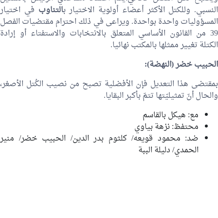
النسبي. وللكتل الأكثر أعضاء أولوية الاختيار ب
التناوب
في اختيار
المسؤوليات واحدة بواحدة. ويراعى في ذلك احترام مقتضيات الفصل
39 من القانون الأساسي المتعلق بالانتخابات والاستفتاء أو إرادة
الكتلة تغيير ممثلها بالمكتب نهائيا.
الحبيب خضر
(النهضة):
بمقتضى هذا التعديل فإن الأفضلية تصبح من نصيب الكُتل الأصغر،
والحال أنّ تمثيليّتها تتمّ بأكبر البقايا.
مع:
هيكل بالقاسم
محتفظ: نزهة بياوي
ضد:
محمود قويعه
/
كلثوم بدر الدين
/
الحبيب خضر
/
منير
الحمدي
/
دليلة الببة