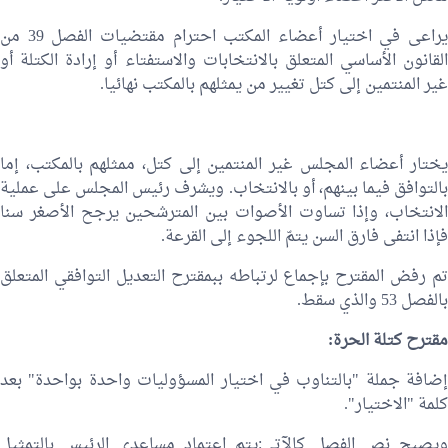
يراعى في اختيار أعضاء المكتب احترام مقتضيات الفصل 39 من
القانون الأساسي المتعلق بالانتخابات والاستفتاء أو إرادة الكتلة أو
غير المنتمين إلى كتل تغيير من يمثلهم بالمكتب نهائيا.
يختار أعضاء المجلس غير المنتمين إلى كتل، ممثلهم بالمكتب، إما
بالتوافق فيما بينهم، أو بالانتخاب. ويشرف رئيس المجلس على عملية
الانتخاب، وإذا تساوت الأصوات بين المترشحين يرجح الأصغر سنا
فإذا انتفى فارق السن يتمّ اللجوء إلى القرعة.
تم رفض المقترح بإجماع لرتباطه ببمقترح التعديل التوافقي المتعلق
بالفصل 53 والذي سقط.
مقترح كتلة الحرة:
إضافة جملة "بالتناوب في اختيار المسؤوليات واحدة بواحدة" بعد
كلمة "الاختيار".
ويصبح نص الفصل كالآتي:يتم اعتماد مساعدي الرئيس بالتمثيل