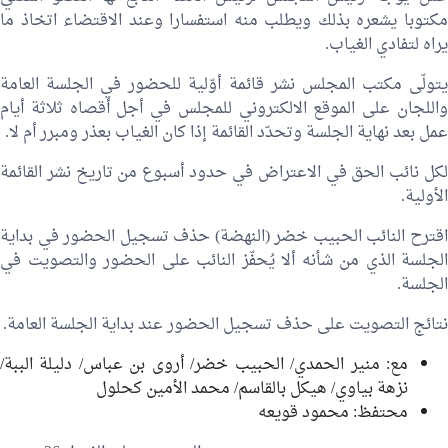
مكتوبا يشعره بذلك ويطلب منه استفسارا وعند الاقتضاء اتخاذ ما
يراه لتفادي الغياب.
يتولّى مكتب المجلس نشر قائمة أوّلية للحضور في الجلسة العامة
واللجان على الموقع الالكتروني للمجلس في أجل أقصاه ثلاثة أيام
عمل بعد نهاية الجلسة وتحدّد القائمة إذا كان الغياب بعذر ومبرر أم لا.
لكل نائب الحق في الاعتراض في حدود أسبوع من تاريخ نشر القائمة
الأولية.
قترح النائب
الحبيب خضر
(النهضة) حذف تسجيل الحضور في بداية
الجلسة الذي من شأنه ألا يُحفّز النائب على الحضور والتصويت في
الجلسة.
نتائج التصويت على حذف تسجيل الحضور عند بداية الجلسة العامة.
مع:
منير الحمدي
/
الحبيب خضر
/
أروى بن عباس
/
دليلة الببة
/
نزهة بياوي
/
هيكل بالقاسم
/
محمد الأمين كحلول
محتفظ:
محمود قويعه