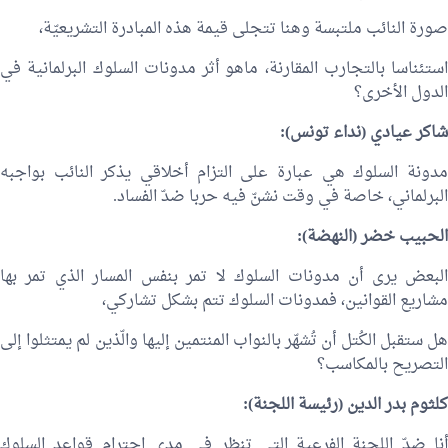
صورة النائب ملتبسة وهنا تتجلى قيمة هذه المبادرة التشريعيّة،
استئناسا بالتجارب المقارنة، ماهو أثر مدونات السلوك البرلمانية في
الدول الأخرى؟
شاكر عيادي
(نداء تونس):
مدونة السلوك هي عبارة على التزام أخلاقي يذكر النائب بواجبه
البرلماني، خاصة في وقت نشنّ فيه حربا ضدّ الفساد.
الحبيب خضر
(النهضة):
البعض يرى أن مدونات السلوك لا تمر بنفس المسار الذي تمر بها
مشاريع القوانين، فمدونات السلوك تتم بشكل تشاركي،
هل ستقبل الكُتل أن تُشهّر بالنواب المنتمين إليها والّذين لم يمتثلوا إلى
التصريح بالمكاسب؟
كلثوم بدر الدين
(رئيسة اللجنة):
أنا ضدّ اللجنة الفرعية التي تنظر في مدى احترام قواعد السلوك