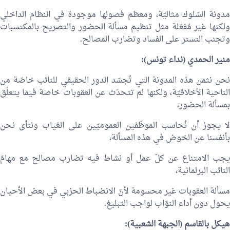
مدونة السّلوك مثاليّة، ومعظم فصولها موجودة في النظام الداخلي
ولكنها غير مُفعّلة مثل تنظيم مسألة الحضور والتصريح بالمكتسبات
وتجنب التستر على الفساد وتضارب المصالح.
منير الحمدي
(نداء تونس):
نحن نثمن هذه المدونة التي تُجسّد الدور الحقيقي للنائب خاصّة من
الناحية الأخلاقيّة، ولكنها لم تتحدّث عن العقوبات خاصة فيما يتعلّق
بمسألة الحضور،
لا يجوز أن نُحاسب الموظّفين العموميّين على الغياب وننأى نحن
بأنفسنا عن الخوض في هذه المسألة،
يجب الامتناع عن كلّ عمل أو نشاط فيه تضارب مصالح مع مهامّ
النائب البرلمانية،
مسألة العقوبات غير محسومة لأنّ الانضباط الحزبي في بعض الأحيان
يحول دون أداء النوّاب لواجب التبليغ.
هيكل بالقاسم
(الجبهة الشعبية):