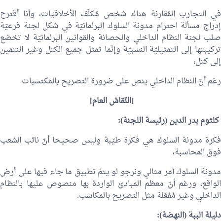
في التجارب المُقارنة هناك شخص مُكلّف الأخلاقيّات، وأنا أقترح
إدراج مسألة احترام مدونة السلوك البرلمانيّة في شكل لجنة فرعيّة
صلب لجنة النظام الداخلي والحصانة والقوانين البرلمانيّة لا تخضع
تركيبتها إلى التمثيليّة النسبيّة وإنّما تمثل جميع الكتل وغير النتمين
إلى كتل،
رغم أنّ النظام الداخلي ينص على ضرورة التصريح بالمكتسبات
[النّقاش العام]
كلثوم بدر الدين
(رئيسة اللجنة):
فكرة مدونة السلوك هي فكرة طيّبة وليس صحيحا أنّ نائب الشعب
فوق المحاسبة،
مدونة السلوك أمر مثالي ونرجو لو يتمّ تطبيق ما جاء فيها على أرض
الواقع، ورغم أنّ معظم المبادئ الواردة بها منصوص عليها بالنظام
الداخلي وغير مُفعّلة مثل التصريح بالمكاسب.
دليلة الببة
(النهضة):