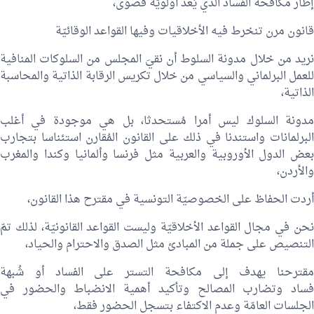
إطار مكافحة الفساد الذي يُعدّ أولويّة قصوى،
قانون مرن تنخرط فيه الأخلاقيات وفيها القواعد الوقائيّة
نريد من خلال مدونة السلوط أن نقيَ المجلس من السلوكات المنافية
للعمل البرلماني والسياسي من خلال تكريس الرقابة الذاتية والمحاسبة
الذاتية،
مدونة السلوك ليس أمرا مُستحدثا، بل هي موجودة في أغلب
البرلمانات واستندنا في ذلك على القانون المُقارن استئناسا بتجارب
بعض الدول الأوروبية والعربية مثل فرنسا وألمانيا وكندا والمغرب
والأردن،
أردت الحفاظ على الخصوصيّة التونسية في مقترح هذا القانون،
نحن في مجال القواعد الأخلاقيّة وليست القواعد القانونيّة، لذلك تمّ
التنصيص على جملة من المبادئ مثل الصدق والاحترام والحياد،
مقترحنا يهدف إلى مكافحة التستر على الفساد أو شُبهة
فساد وتضارب المصالح وتأكيد أهمية الانضباط والحضور في
الجلسات العامّة وعدم الاكتفاء بتسجل الحضور فقط،