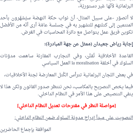
البرلمانيّة لأنّها غير دستوريّة،
لا أتصوّر -على سبيل المثال- أنّ نواب حكة النهضة سيُشهّرون بأحد
المنتمين إلى كتلتهم للتشهير به في جسلسة عامّة أرى أنّه من الأفضل
تكوين فريق عمل يتواصل مع دائرة المحاسبات في الغرض.
إجابة
رياض جعيدان
(ممثل عن جهة المبادرة):
القاعدة الأخلاقيّة تُقنَّن، وفي التجارب المقارنة ساهمت مدوّنات
السلوك في أخلقة la moralisation العمل السياسي
في بعض اللجان البرلمانية تترأس الكُتل المعارضة لجنة الأخلاقيات،
فيما يخص التصريح بالمكاسب، نحن ننتظر صدور القانون ولكن هذا لا
ينفي التنصيص على هذا الأمر في النظام الداخلي.
[مواصلة النظر في مقترحات تعديل النظام الداخلي]
التصويت على مبدأ إدراج مدونة السلوك ضمن النظام الداخلي:
الموافقة بإجماع الحاضرين