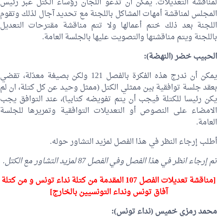
لمناقشة التعديلات. يمكن أن تدعو اللجان رؤساء الكتل عبر رئيس
المجلس لمناقشة أمهات المشاكل باللجنة مع تحديد آجال لذلك وتقوم
اللجنة بعد ذلك ختم أعمالها ولا تتم مناقشة مقترحات التعديل
باللجنة ويتم مناقشتها والتصويت عليها بالجلسة العامة.
الحبيب خضر
(النهضة):
يمكن أن ندرج هذه الفكرة بالفصل 121 ولكن بصيغة معدّلة، تقضي
بعقد جلسة توافقية بين ممثلي الكتل (ممثل وحيد عن كل كتلة، ان لم
يكن رئيسا للكتلة فيجب أن يتم تفويضه كتابيا)، عند التوافق يجب
الامضاء على النصوص أو التعديلات التوافقية وتمريرها للجلسة
العامة.
أطلب إرجاء النظر في هذا الفصل لمزيد التشاور حوله.
تم إرجاء انظر في هذا الفصل وفي الفصل 87 لمزيد التشاور مع الكتل.
[مناقشة تعديلات الفصل 107 المقدمة من كتلة نداء تونس و من كتلة
آفاق تونس ونداء التونسيين بالخارج]
محمد رمزي خميس
(نداء تونس):