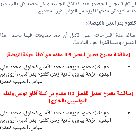
ان تمّ تسجيل الحضور عند انطلاق الجلسة ولكن حصة كل نائب غير
منتم لا يمكن منحها لغيره من النواب غير المنتمين.
كلثوم بدر الدين
(النهضة):
هناك عدة اقتراحات، على الكتل أن تعد تعديلات فيما يخص هذا
الفصل، وسنناقشها المرة القادمة.
[مناقشة مقترح تعديل للفصل 109 مقدم من كتلة حركة النهضة]
مع : 8 (محمود قويعة،
محمد الأمين كحلول
،
محمد علي
البدوي
،
نزهة بياوي
،
نادية زنقر
،
كلثوم بدر الدين
،
أروى بن
عباس
،
الحبيب خضر
)
[مناقشة مقترح تعديل للفصل 113 مقدم من كتلة آفاق تونس ونداء
التونسيين بالخارج]
مع : 8 (محمود قويعة،
محمد الأمين كحلول
،
محمد علي
البدوي
، نزهة بياوي،
نادية زنقر
، كلثوم بدر الدين،
أروى بن
عباس
، الحبيب خضر)