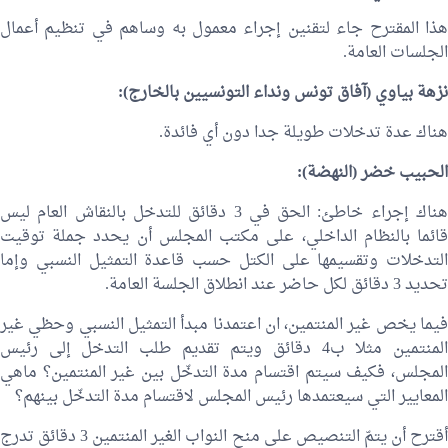
هذا المقترح جاء لتقنين إجراء معمول به وساهم في تنظيم أعمال
الجلسات العامة.
نزهة بياوي
(آفاق تونس ونداء التونسيين بالخارج):
هناك عدة تدخلات طويلة جدا دون أي فائدة.
الحبيب خضر
(النهضة):
هناك إجراء خاطئ: الحق في 3 دقائق للتدخل بالنقاش العام ليس
قائما بالنظام الداخلي، على مكتب المجلس أن يحدد جملة توقيت
التدخلات وتقسيمها على الكتل حسب قاعدة التمثيل النسبي وإما
تحديد 3 دقائق لكل حاضر عند انطلاق الجلسة العامة.
فيما يخص غير المنتمين، ان اعتمدنا مبدأ التمثيل النسبي وحظي غير
المنتمين مثلا ب4 دقائق ويتم تقديم طلب التدخل إلى رئيس
المجلس، فكيف سيتم اقتسام مدة التدخّل بين غير المنتمين؟ ماهي
المعايير التي سيعتمدها رئيس المجلس لاقتسام مدة التدخّل بينهم؟
أقترح أن يتمّ التنصيص على منح النواب الغير المنتمين 3 دقائق تدرج