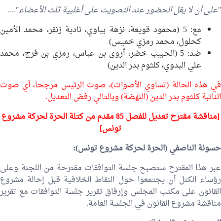
"على أن لا يقل الحضور عند التصويت على أغلبية ثلث الأعضاء"....
مع: 5 (محمود قويعة،
نزهة بياوي
،
نادية زنقر
،
محمد الأمين
كحلول
،
محمد رمزي خميس
)
ضد: 5 (
الحبيب خضر
،
أروى بن عباس
،
رمزي بن فرج
،
محمد
علي البدوي
،
كلثوم بدر الدين
)
في هذه الحالة (تساوي الأصوات)، صوت الرئيس مرجحا، أي صوت
النائبة
كلثوم بدر الدين
(النهضة) وبالتالي رفض التعديل.
[
مناقشة
مقترح تعديل للفصل 85 مقدم من كتلة الحرة لحركة مشروع
تونس]
حسونة الناصفي (الحرة لحركة مشروع تونس):
عبر هذا المقترح ستصبح جلسة التوافقات مقترحة من اللجنة وعلى
رؤساء الكتل أن يجتمعوا حول النقاط الخلافية قبل إحالة مشروع
القانون على مكتب المجلس وإرفاق تقرير جلسة التوافقات مع تقرير
مناقشة مشروع القانون في الجلسة العامة.