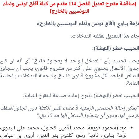
[مناقشة مقترح تعديل للفصل 114 مقدم من كتلة آفاق تونس ونداء
التونسيين بالخارج]
نزهة بياوي (آفاق تونس ونداء التونسيين بالخارج):
جاء هذا التعديل لعقلنة التدخلات.
الحبيب خضر (النهضة):
يجب تحديد بأن "التدخل الواحد لا يتجاوز 15دق" أي أنه ان كان
جدول الأعمال يحتوي على أكثر من مشروع قانون، يجب أن يتجاوز
التدخل الواحد لكل مشروع قانون 15 دق ولا جملة التدخلات بالجلسة
العامة.
الحبيب خضر (النهضة) يقترح إعادة صياغة للفقرخ الثناية:
"يمكن إحالة الحصص الزمنية لأعضاء نفس الكتلة دون تجاوز السقف
الزمني لها. ودون أن يتجاوز التدخل الواحد 15 دق."
مع: (محمود قويعة، محمد الأمين كحلول، محمد علي البدوي،
نزهة بياوي، نادية زنقر، كلثوم بدر الدين، أروى بن عباس،