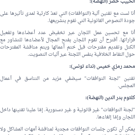
الحبيب خضر
(النهضة):
أنا لست مع تقنين آلية (التوافقات) التي تعدّ كارثية لمدى تأثيرها على
جودة النصوص القانونية التي نقوم بتشريعها.
أنا مع تحسين عمل اللجان عبر تخفيض عدد أعضاءها وتفعيل
قراراتها. أقترح أن تقوم اللجان بفتح المجال لأعضاءها للتشاور مع
الكتل وتقديم مقترحات قبل ختم أعمالها ويتم مناقشة المقترحات
حول النقاط الخلافية بنفس اللجنة عبر آليات التصويت.
محمد رمزي خميس
(نداء تونس):
تقنين "لجنة التوافقات" سيضفي مزيد من التناسق في أعمال
المجلس.
كلثوم بدر الدين
(النهضة):
"لجنة التوافقات" غير قانونية و غير دستورية. إمّا علينا تقنينها داخل
اللجان وإمّا إلغاءها.
يمكن أن تكون جلسات التوافقات مجدية لمناقشة أمهات المشاكل ولا