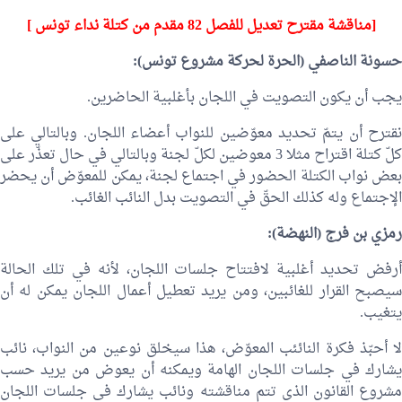
[
مناقشة
مقترح تعديل
للفصل 82 مقدم من كتلة
نداء تونس ]
حسونة الناصفي (الحرة لحركة مشروع تونس):
يجب أن يكون التصويت في اللجان بأغلبية الحاضرين.
نقترح أن يتمّ تحديد معوّضين للنواب أعضاء اللجان. وبالتالي على
كلّ كتلة اقتراح مثلا 3 معوضين لكلّ لجنة وبالتالي في حال تعذّر على
بعض نواب الكتلة الحضور في اجتماع لجنة، يمكن للمعوّض أن يحضر
الإجتماع وله كذلك الحقّ في التصويت بدل النائب الغائب.
رمزي بن فرج
(النهضة):
أرفض تحديد أغلبية لافتتاح جلسات اللجان، لأنه في تلك الحالة
سيصبح القرار للغائبين، ومن يريد تعطيل أعمال اللجان يمكن له أن
يتغيب.
لا أحبّذ فكرة النائئب المعوّض، هذا سيخلق نوعين من النواب، نائب
يشارك في جلسات اللجان الهامة ويمكنه أن يعوض من يريد حسب
مشروع القانون الذي تتم مناقشته ونائب يشارك في جلسات اللجان