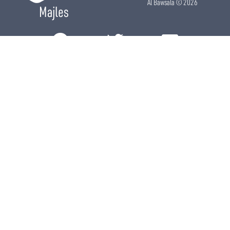
Al Bawsala
© 2026
Majles
RÔLE LÉGISLATIF
RÔLE DE CONTRÔLE
RÔLE ÉLECTIF
CHRONIQUES
CALENDRIER
ACTUALITÉS
DÉPUTÉS
WIKI MAJLES
OPEN DATA