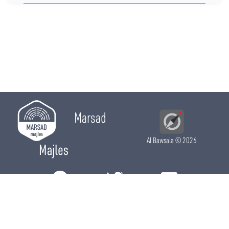
Marsad
Al Bawsala
© 2026
Majles
RÔLE LÉGISLATIF
RÔLE DE CONTRÔLE
RÔLE ÉLECTIF
CHRONIQUES
CALENDRIER
ACTUALITÉS
DÉPUTÉS
WIKI MAJLES
OPEN DATA