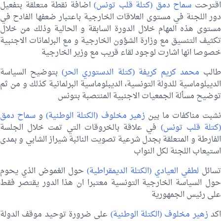
قترحت
سماح دمق (كتلة قلب تونس)
اضافة نقطة متعلقة بتفعيل
دور اللجنة في مستوى العلاقات الخارجية باعتبار ضعفها الفادح في
مستوى هذه المهام خلال الدورة السابقة و الحالية وذلك من خلال
تكثيف التنسيق مع وزارة الشؤون الخارجية و مع البرلمانات الاجنبية
خصوصا انها اشارت لوجود لقاء قريب مع وزير الخارجية
طالب
محمد كريم كريفة (كتلة الدستوري الحر)
بتوضيح السياسة
الديبلوماسية للدولة التونسية، الديبلوماسية البرلمانية كذلك و من ثم
توضيح مسألة الجمعيات الاجنبية المنتصبة بتونس
شبت مناكفات ما بين
زهير مخلوف (الكتلة الوطنية)
و
سماح دمق
كتلة قلب تونس)
في علاقة بالخروقات التي تمت خلال الجلسة
الفارطة و المتعلقة بجدل شرعية تصويت النائبة شيراز الشابي و بمدى
استيعاب اللجنة لكل النواب
تسائل
لطفي العيادي (الكتلة الديمقراطية)
حول الغموض الذي يحوم
حول السياسة الخارجية التونسية معتبرا ان هذا الدور يقتصر فقط
على رئيس الجمهورية
كد
زهير مخلوف (الكتلة الوطنية)
على ضرورة توحيد موقف الدولة