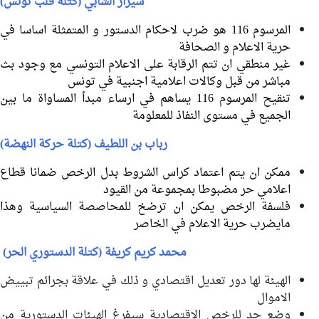
شيراز الشابي (كتلة قلب تونس)
المرسوم 116 هو ضرب لاحكام الدستور و المتمثلة اساسا في
حرية الاعلام و الصحافة
غير منطقي ان تتم الرقابة على الاعلام التونسي مع وجود بث
مباشر من قبل وكالات اعلامية اجنبية في تونس
تنقيح المرسوم 116 يساهم في ارساء مبدأ المساواة ما بين
الجميع في مستوى النفاذ للمعلومة
رباب بن اللطيف (كتلة حركة النهضة)
ممكن ان يتم اعتماد كراس الشروط بدل الرخص ضمانا قطاع
اعلامي حر مضبوطا بمجموعة من القيود
فلسفة الرخص يمكن ان ترضخ للمحاصصة السياسية وهذا
مايضرب حرية الاعلام في الخاصر
محمد كريم كريفة (كتلة الدستوري الحر)
الهيئة لها دور تعديل اقتصادي و ذلك في علاقة بجرائم تبييض
الاموال
وضع حد للرخص الاقتصادية سيفرغ الهيئات الدستورية من