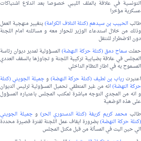
التونسية في علاقة بالملف الليبي خصوصا بعد اندلاع اشتباكات
عسكرية مؤخرا
الب
الحبيب بن سيدهم (كتلة ائتلاف الكرامة)
بتغيير منهجية العمل
وذلك من خلال استدعاء الوزير للحوار معه و مسائلته امام اللجنة
دون الاضطرار للتنقل
ملت
سماح دمق (كتلة حركة النهضة)
المسؤولية لمدير ديوان رئاسة
المجلس في علاقة بضبابية تركيبة اللجنة و تجاوزها بالسقف العددي
المسموح به في اطار النظام الداخلي
عتبرت
رباب بن لطيف (كتلة حركة النهضة)
و
جميلة الجويني (كتلة
ركة النهضة) ا
نه من غير المنطقي تحميل المسؤولية لرئيس الديوان
و انه من المجدي التوجه مباشرة لمكتب المجلس باعتباره المسؤول
على هذه الوضعية
الب
محمد كريم كريفة (كتلة الدستوري الحر)
و
جميلة الجويني
كتلة حركة النهضة)
بضرورة ايقاف عمل اللجنة لفترة قصيرة محددة
الي حين البت في المسألة من قبل مكتل المجلس