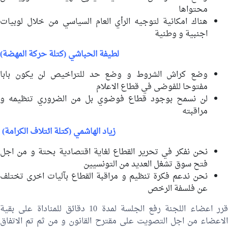
محتواها
هناك امكانية لتوجيه الرأي العام السياسي من خلال لوبيات
اجنبية و وطنية
لطيفة الحباشي (كتلة حركة المهضة)
وضع كراش الشروط و وضع حد للتراخيص لن يكون بابا
مفتوحا للفوضى في قطاع الاعلام
لن نسمح بوجود قطاع فوضوي بل من الضروري تنظيمه و
مراقبته
زياد الهاشمي (كتلة ائتلاف الكرامة)
نحن نفكر في تحرير القطاع لغاية اقتصادية بحتة و من اجل
فتح سوق تشغل العديد من التونسيين
نحن ندعم فكرة تنظيم و مراقبة القطاع بآليات اخرى تختلف
عن فلسفة الرخص
قرر اعضاء اللجنة رفع الجلسة لمدة 10 دقائق للمناداة على بقية
الاعضاء من اجل التصويت على مقترح القانون و من ثم تم الاتفاق