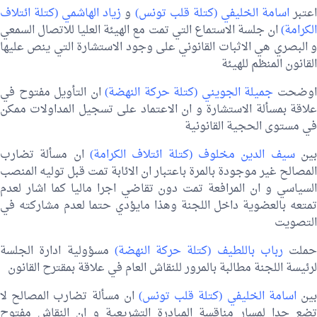
عتبر
اسامة الخليفي (كتلة قلب تونس)
و
زياد الهاشمي (كتلة ائتلاف
الكرامة)
ان جلسة الاستماع التي تمت مع الهيئة العليا للاتصال السمعي
و البصري هي الاثبات القانوني على وجود الاستشارة التي ينص عليها
القانون المنظم للهيئة
وضحت
جميلة الجويني (كتلة حركة النهضة)
ان التأويل مفتوح في
علاقة بمسألة الاستشارة و ان الاعتماد على تسجيل المداولات ممكن
في مستوى الحجية القانونية
ين
سيف الدين مخلوف (كتلة ائتلاف الكرامة)
ان مسألة تضارب
المصالح غير موجودة بالمرة باعتبار ان الائابة تمت قبل توليه المنصب
السياسي و ان المرافعة تمت دون تقاضي اجرا ماليا كما اشار لعدم
تمتعه بالعضوية داخل اللجنة وهذا مايؤدي حتما لعدم مشاركته في
التصويت
حملت
رباب باللطيف (كتلة حركة النهضة)
مسؤولية ادارة الجلسة
لرئيسة اللجنة مطالبة بالمرور للنقاش العام في علاقة بمقترح القانون
ين
اسامة الخليفي (كتلة قلب تونس)
ان مسألة تضارب المصالح لا
تضع حدا لمسار مناقسة المبادرة التشريعية و ان النقاش مفتوح