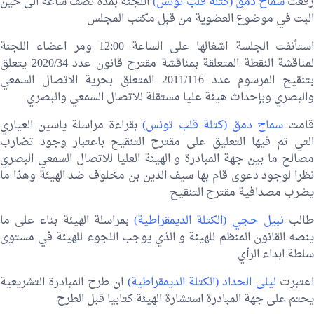
فعت
سماح دمق (كتلة قلب تونس)
اللجنة بمدة نصف ساعة الى حين
البت في موضوع العضوية من قبل مكتب المجلس
استأنفت الجلسة اشغالها على الساعة 12:00 ومر اعضاء اللجنة
لمناقشة النقطة المتعلقة بمناقشة مقترح قانون عدد 2020/34 يتعلق
بتنقيح المرسوم عدد 2011/116 المتعلق بحرية الاتصال السمعي
والبصري وبإحداث هيئة عليا مستقلة للاتصال السمعي والبصري
امت
سماح دمق (كتلة قلب تونس)
بقراءة مراسلة ياسين العياري
التي تم فيها التعليق على مقترح التنقيح باعتبار وجود تضارب
مصالح ما بين جهة المبادرة و الهيئة العليا للاتصال السمعي البصري
نظرا لوجود دعوى قام بها سيف الدين بن مخلوف ضد الهيئة وهذا ما
يضرب مصدافية مقترح التنقيح
الب
نبيل حجي (الكتلة الديمقراطية)
بمراسلة الهيئة بناء على ما
ينصه القانون المنظم للهيئة و الذي يوجب اللجوء للهيئة في مستوى
سلطة ابداء الرأي
اعتبرت
ليلى الحداد (الكتلة الديمقراطية)
ان طرح المبادرة التشريعية
يحتم على جهة المبادرة استشارة الهيئة كتابيا قبل الطرح