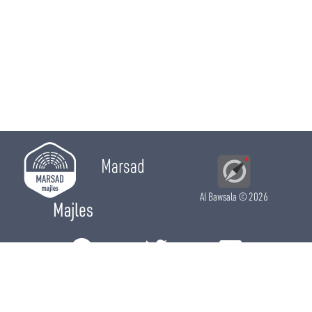
Marsad
Al Bawsala
© 2026
Majles
RÔLE LÉGISLATIF
RÔLE DE CONTRÔLE
RÔLE ÉLECTIF
CHRONIQUES
CALENDRIER
ACTUALITÉS
DÉPUTÉS
WIKI MAJLES
OPEN DATA