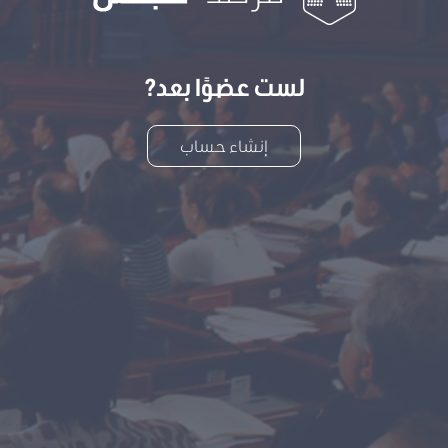
لست عضوًا بعد?
إنشاء حساب