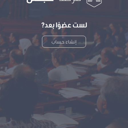
لست عضوًا بعد?
إنشاء حساب