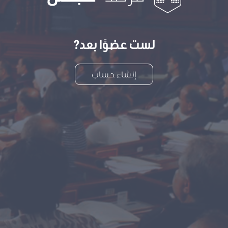
لست عضوًا بعد?
إنشاء حساب