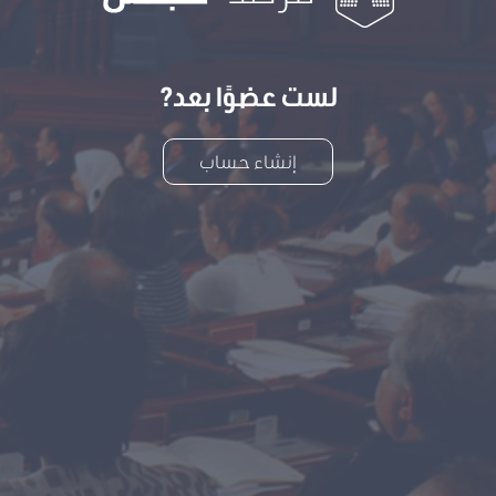
لست عضوًا بعد?
إنشاء حساب