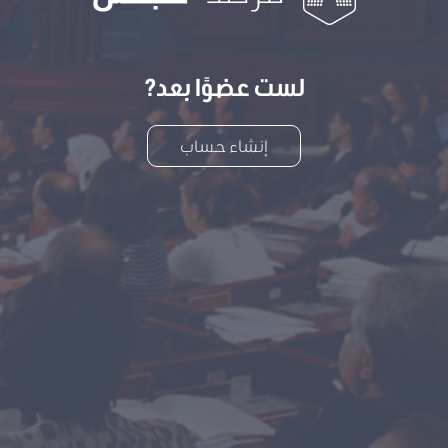
لست عضوًا بعد?
إنشاء حساب