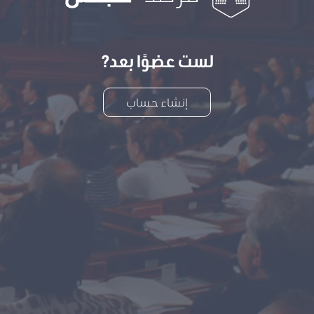
لست عضوًا بعد?
إنشاء حساب