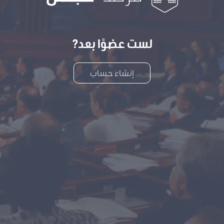
لست عضوًا بعد?
إنشاء حساب