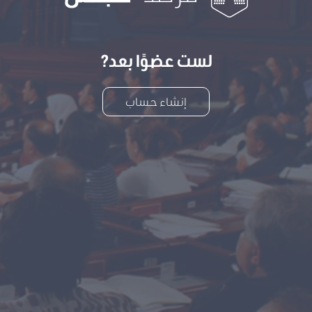
لست عضوًا بعد?
إنشاء حساب