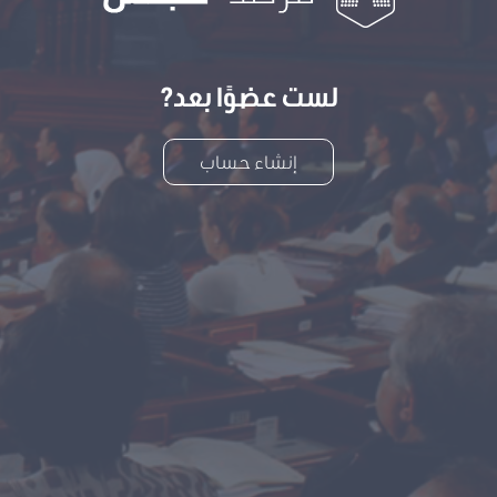
لست عضوًا بعد?
إنشاء حساب