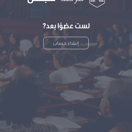
لست عضوًا بعد?
إنشاء حساب