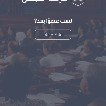
لست عضوًا بعد?
إنشاء حساب