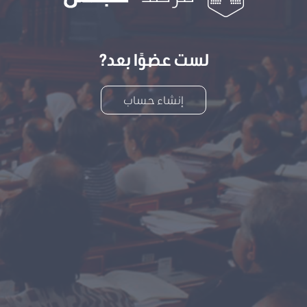
لست عضوًا بعد?
إنشاء حساب