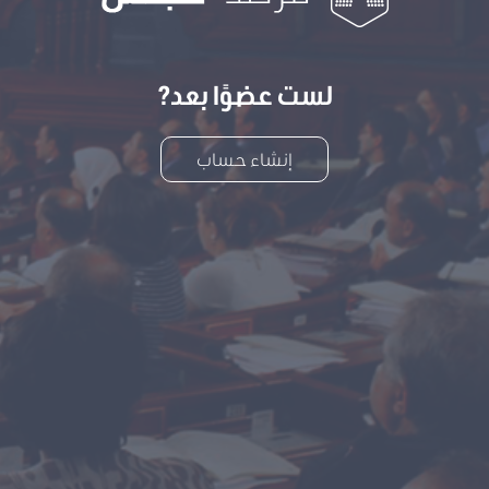
لست عضوًا بعد?
إنشاء حساب