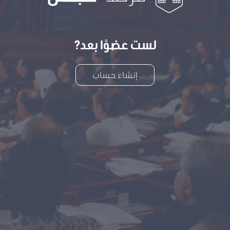
لست عضوًا بعد?
إنشاء حساب