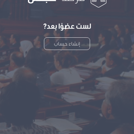
لست عضوًا بعد?
إنشاء حساب