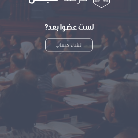
لست عضوًا بعد?
إنشاء حساب