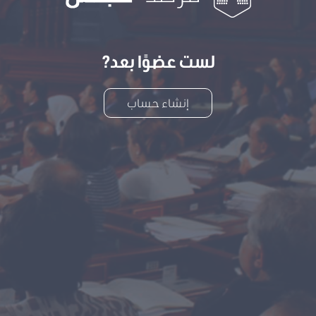
لست عضوًا بعد?
إنشاء حساب