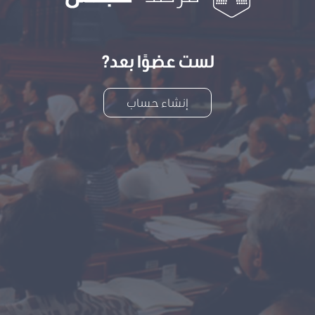
لست عضوًا بعد?
إنشاء حساب