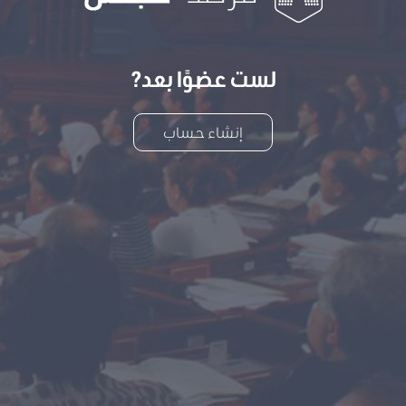
لست عضوًا بعد?
إنشاء حساب