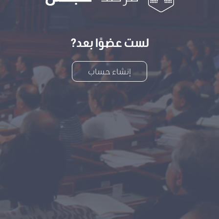
لست عضوًا بعد?
إنشاء حساب