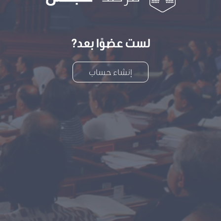
لست عضوًا بعد?
إنشاء حساب