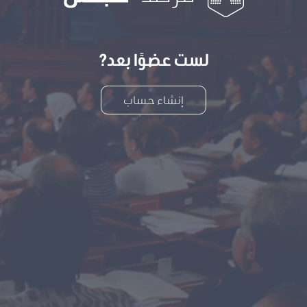
لست عضوًا بعد?
إنشاء حساب