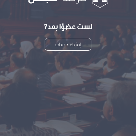
لست عضوًا بعد?
إنشاء حساب