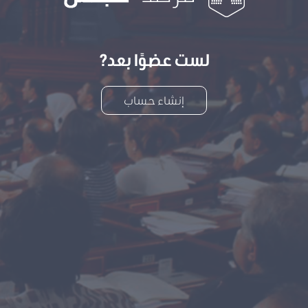
لست عضوًا بعد?
إنشاء حساب