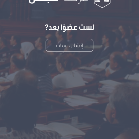
لست عضوًا بعد?
إنشاء حساب