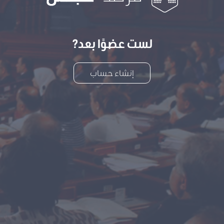
لست عضوًا بعد?
إنشاء حساب